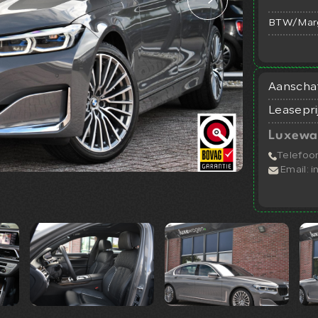
BTW/Mar
Aanschaf
Leasepri
Luxewa
Telefoo
Email:
i