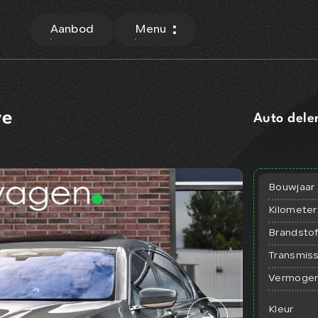
Aanbod
Menu
ve
Auto dele
Bouwjaar
Kilomete
Brandsto
Transmiss
Vermoge
Kleur