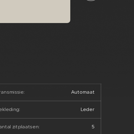
personenherkenni
ransmissie:
Automaat
ekleding:
Leder
antal zitplaatsen:
5