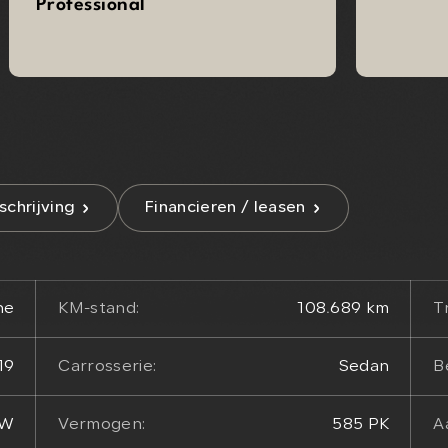
Professional
chrijving
Financieren / leasen
ne
KM-stand:
108.689 km
T
19
Carrosserie:
Sedan
B
TW
Vermogen:
585 PK
A