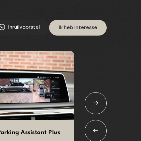
Inruilvoorstel
Ik heb interesse
arking Assistant Plus
06UK Night Visio