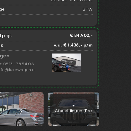
Bernsteineffekt C3E
ge
BTW
prijs
€ 84.900,-
js
v.a. € 1.436,- p/m
gen
n:
0513 - 78 54 06
nfo@luxewagen.nl
+
Afbeeldingen (114)