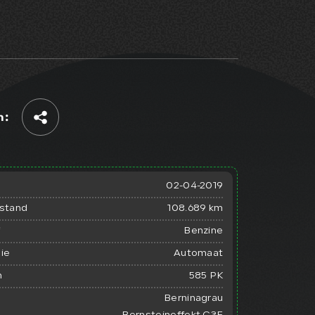
Home
n:
Aanbod
Diensten
02-04-2019
rstand
108.689 km
Verkocht
f
Benzine
Over ons
ie
Automaat
n
585 PK
Contact
Berninagrau