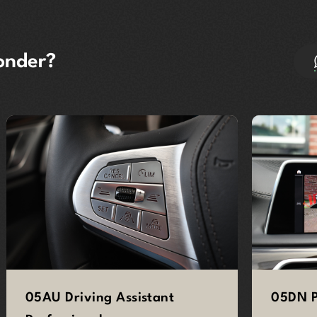
onder?
05AU Driving Assistant
05DN P