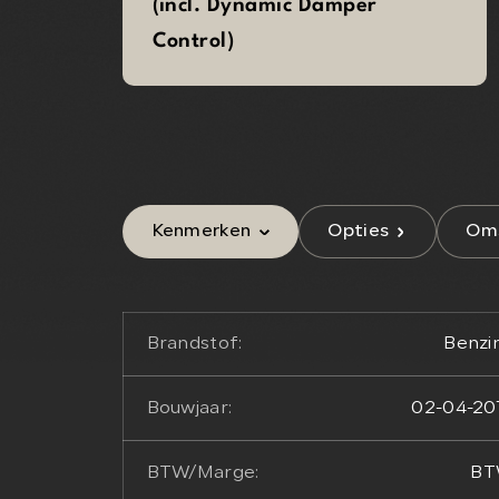
(incl. Dynamic Damper
Control)
Kenmerken
Opties
Oms
Brandstof:
Benzi
Bouwjaar:
02-04-20
BTW/Marge:
B