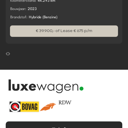
Kilometerstand:
44.293 km
Bouwjaar:
2023
Brandstof:
Hybride (Benzine)
€ 39.900,-
of Lease € 675 p/m