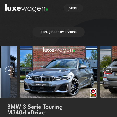
Menu
Terug naar overzicht
Home
Aanbod
Diensten
Verkocht
Over ons
Contact
BMW 3 Serie Touring
M340d xDrive