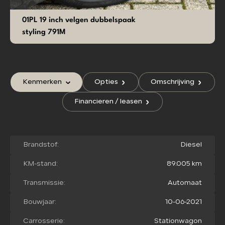
01PL 19 inch velgen dubbelspaak
styling 791M
Kenmerken
Opties
Omschrijving
Financieren / leasen
Brandstof:
Diesel
KM-stand:
89.005 km
Transmissie:
Automaat
Bouwjaar:
10-06-2021
Carrosserie:
Stationwagon