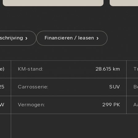
chrijving
Financieren / leasen
e)
KM-stand:
28.615 km
T
25
Carrosserie:
SUV
B
TW
Vermogen:
299 PK
A