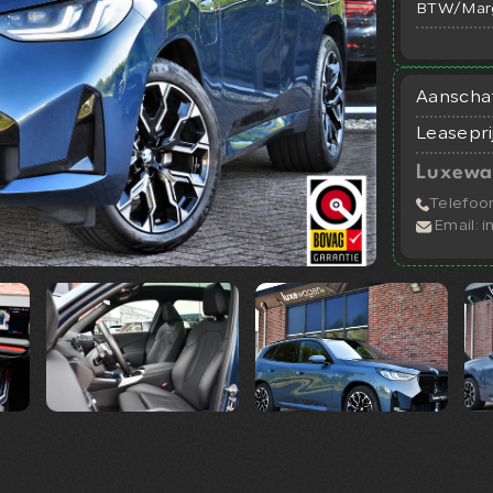
BTW/Mar
Aanschaf
Leasepri
Luxewa
Telefoo
Email:
i