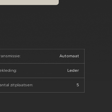
ransmissie:
Automaat
ekleding:
Leder
antal zitplaatsen:
5