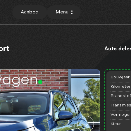
Aanbod
Menu
ort
Auto dele
Bouwjaar
Kilomete
Brandsto
Transmiss
Vermoge
Kleur