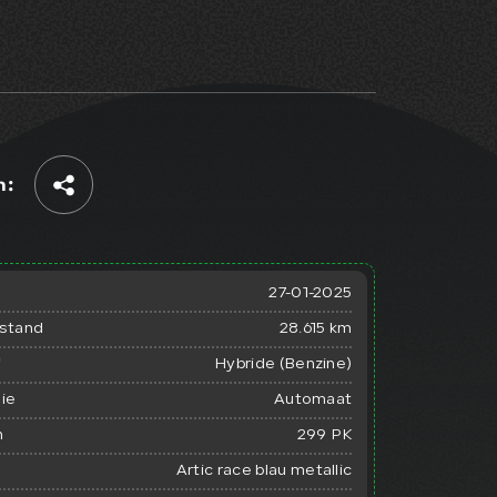
Home
n:
Aanbod
Diensten
27-01-2025
rstand
28.615 km
Verkocht
f
Hybride (Benzine)
Over ons
ie
Automaat
n
299 PK
Contact
Artic race blau metallic