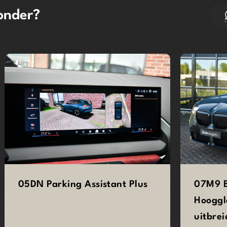
onder?
05DN Parking Assistant Plus
07M9 B
Hooggl
uitbrei