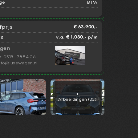
ge
BTW
prijs
€ 63.900,-
js
v.a. € 1.080,- p/m
gen
n:
0513 - 78 54 06
nfo@luxewagen.nl
+
Afbeeldingen (83)