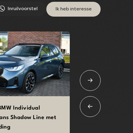
Inruilvoorstel
Ik heb interesse
MW Individual
0337 M-Sportpak
ans Shadow Line met
ding