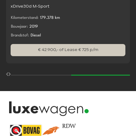
xDrive30d M-Sport
Kilometerstand:
179.378 km
Bouwjaar:
2019
Brandstof:
Diesel
€ 42.900,-
of Lease € 725 p/m