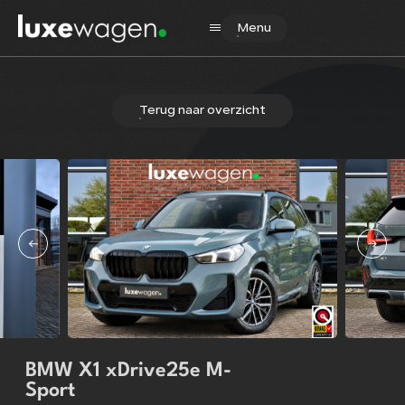
Menu
Terug naar overzicht
Home
Aanbod
Diensten
Verkocht
Over ons
Contact
BMW X1 xDrive25e M-
Sport