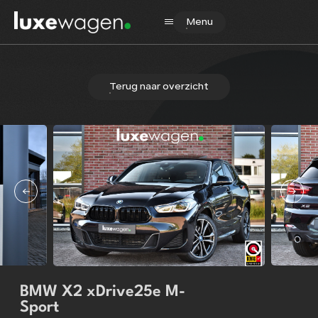
Menu
Terug naar overzicht
Home
Aanbod
Diensten
Verkocht
Over ons
Contact
BMW X2 xDrive25e M-
Sport