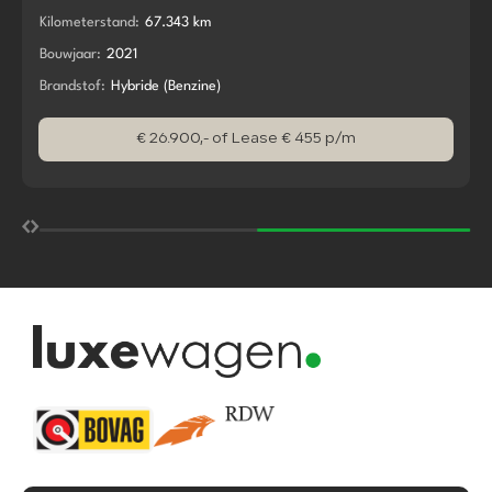
Kilometerstand:
67.343 km
Bouwjaar:
2021
Brandstof:
Hybride (Benzine)
€ 26.900,-
of Lease € 455 p/m