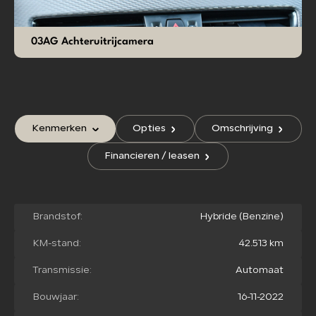
03AG Achteruitrijcamera
Kenmerken
Opties
Omschrijving
Financieren / leasen
Brandstof:
Hybride (Benzine)
KM-stand:
42.513 km
Transmissie:
Automaat
Bouwjaar:
16-11-2022