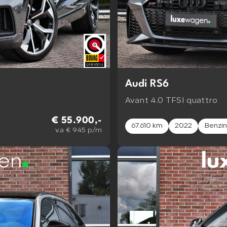
Audi RS6
Avant 4.0 TFSI quattro
€ 55.900,-
67.610 km
2022
Benzi
v.a € 945 p/m