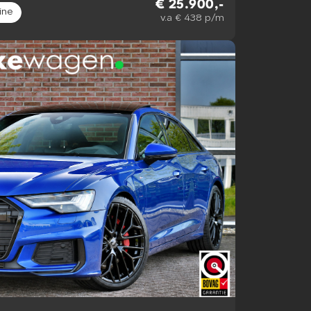
€ 25.900,-
ine
v.a € 438 p/m