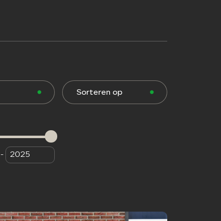
Home
Sorteren op
Aanbod
Diensten
Verkocht
-
Over ons
Contact