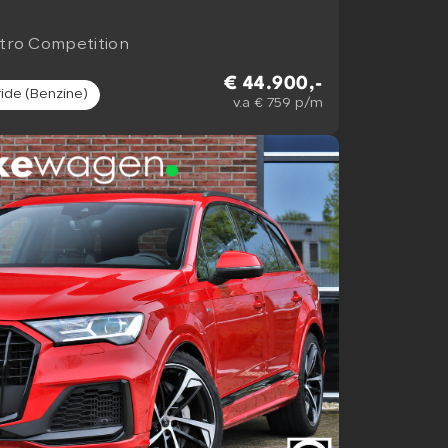
ttro Competition
€ 44.900,-
ide (Benzine)
v.a € 759 p/m