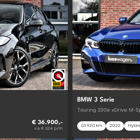
BMW 3 Serie
Touring 330e xDrive M-S
€ 36.900,-
63.920 km
2022
Hybri
v.a € 624 p/m