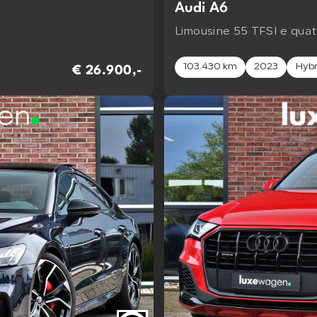
Audi A6
Limousine 55 TFSI e qua
103.430 km
2023
Hybr
€ 26.900,-