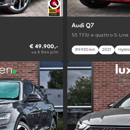
Audi Q7
55 TFSI e quattro S-Line
€ 49.900,-
89.930 km
2021
Hybri
v.a € 844 p/m