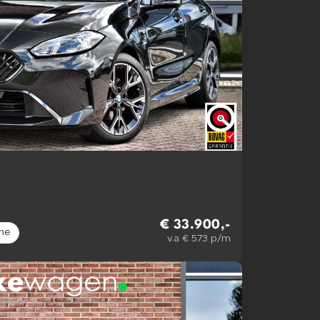
€ 33.900,-
ne
v.a € 573 p/m