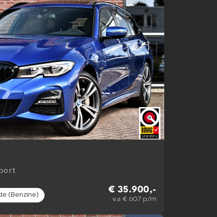
port
€ 35.900,-
de (Benzine)
v.a € 607 p/m