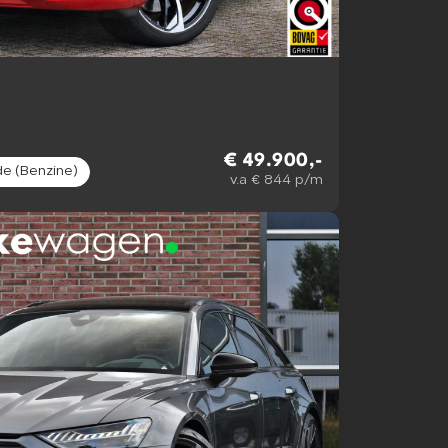
€ 49.900,-
de (Benzine)
v.a € 844 p/m