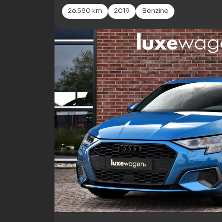
26.580 km
2019
Benzine