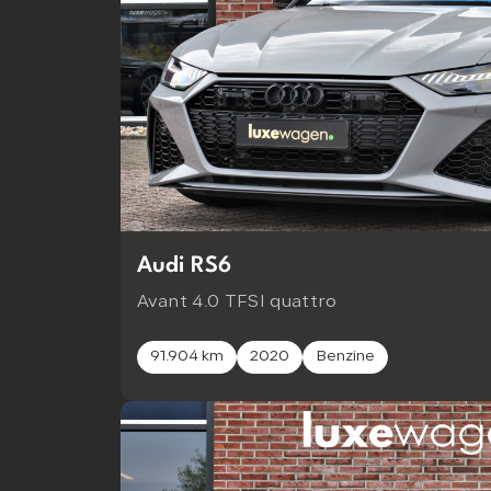
Audi RS6
Avant 4.0 TFSI quattro
91.904 km
2020
Benzine