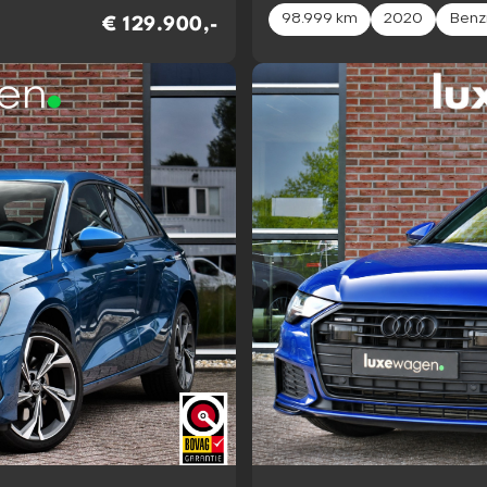
98.999 km
2020
Benz
€ 129.900,-