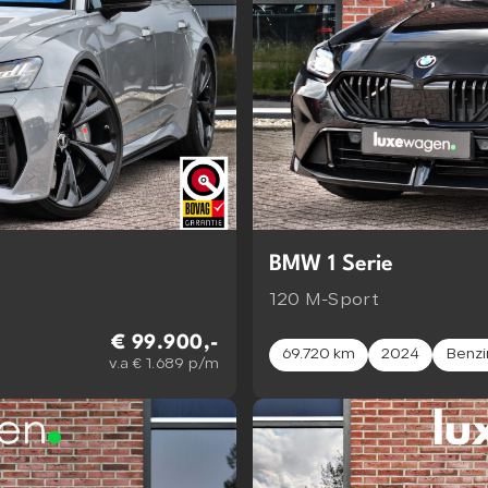
BMW 1 Serie
120 M-Sport
€ 99.900,-
69.720 km
2024
Benzi
v.a € 1.689 p/m