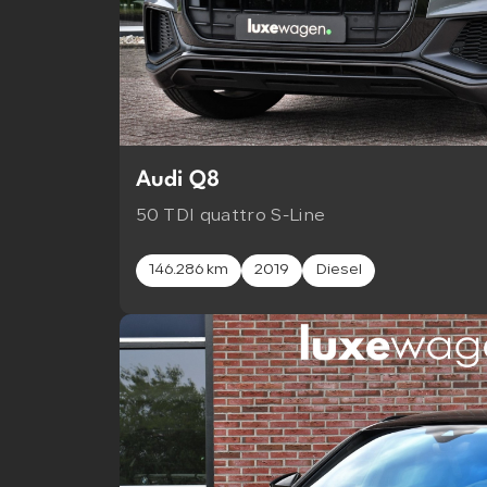
Audi Q8
50 TDI quattro S-Line
146.286 km
2019
Diesel