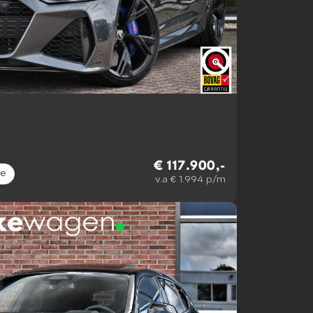
€ 117.900,-
ne
v.a € 1.994 p/m