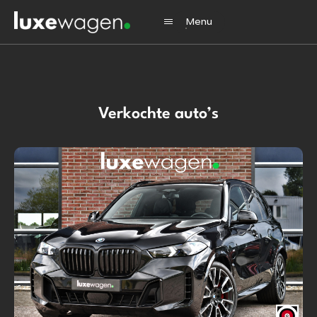
Menu
Home
Verkochte auto’s
Aanbod
Diensten
Verkocht
Over ons
Contact