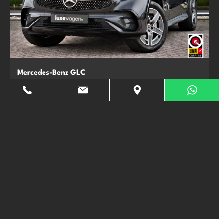
Mercedes-Benz GLC
300e 4M AMG
Kilometerstand:
45.530 km
Bouwjaar:
13-02-2024
Brandstof:
Hybride (Benzine)
Verkocht